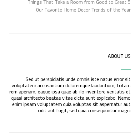
5 Things That Take a Room from Good to Great
Our Favorite Home Decor Trends of the Year
ABOUT US
Sed ut perspiciatis unde omnis iste natus error sit
voluptatem accusantium doloremque laudantium, totam
rem aperiam, eaque ipsa quae ab illo inventore veritatis et
quasi architecto beatae vitae dicta sunt explicabo. Nemo
enim ipsam voluptatem quia voluptas sit aspernatur aut
odit aut fugit, sed quia consequuntur magni