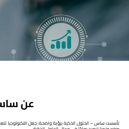
عن سا
تأسست ساس – الحلول الذكية برؤية واضحة: جعل التكنولوجيا تلعب د
صغير ونمنا لنصبح روادًا في مجال الحلول الذكية.