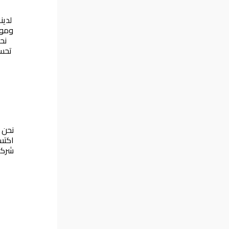
لدين
وموث
نح
تحسي
نحن 
اكتس
شركة